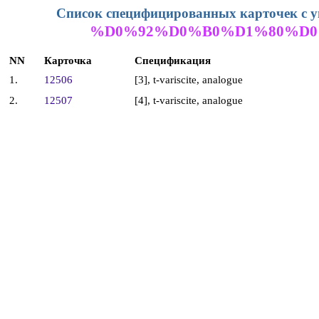
Список специфицированных карточек с 
%D0%92%D0%B0%D1%80%D0
NN
Карточка
Спецификация
1.
12506
[3], t-variscite, analogue
2.
12507
[4], t-variscite, analogue