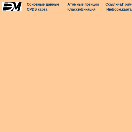
Основные данные
Атомные позиции
Ссылки&Прим
CPDS карта
Классификация
Информ.карта