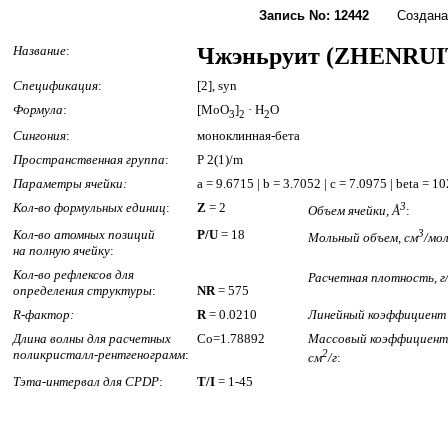
Запись No: 12442
Создана: 1
Название
:
Чжэньруит (ZHENRUI
Спецификация
:
[2], syn
Формула
:
[MoO
]
· H
O
3
2
2
Сингония
:
моноклинная-бета
Пространственная группа
:
P 2(1)/m
Параметры ячейки:
a = 9.6715 | b = 3.7052 | c = 7.0975 | beta = 1
Кол-во формульных единиц
:
Z
= 2
3
Объем ячейки, Å
:
Кол-во атомных позиций
P/U
= 18
3
Мольный объем, см
/мо
на полную ячейку
:
Кол-во рефлексов для
Расчетная плотность, г
определения структуры
:
NR
= 575
R-фактор:
R
= 0.0210
Линейный коэффициент 
Длина волны для расчетных
Co=1.78892
Массовый коэффициент 
поликристалл-рентгенограмм
:
2
см
/г
:
Тэта-интервал для CPDP
:
T/I
= 1-45