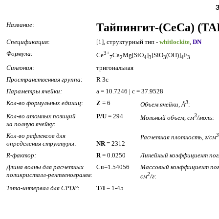
Название
:
Тайпингит-(CeCa) (TA
Спецификация
:
[1], структурный тип -
whitlockite
,
DN
Формула
:
3+
Ce
Ca
Mg[SiO
]
[SiO
(OH)]
F
7
2
4
3
3
4
3
Сингония
:
тригональная
Пространственная группа
:
R 3c
Параметры ячейки:
a = 10.7246 | c = 37.9528
Кол-во формульных единиц
:
Z
= 6
3
Объем ячейки, Å
:
Кол-во атомных позиций
P/U
= 294
3
Мольный объем, см
/моль
:
на полную ячейку
:
Кол-во рефлексов для
3
Расчетная плотность, г/см
определения структуры
:
NR
= 2312
R-фактор:
R
= 0.0250
Линейный коэффициент пог
Длина волны для расчетных
Cu=1.54056
Массовый коэффициент пог
поликристалл-рентгенограмм
:
2
см
/г
:
Тэта-интервал для CPDP
:
T/I
= 1-45