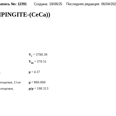
Запись No: 12391
Создана: 19/08/25 Последняя редакция: 06/04/202
IPINGITE-(CeCa))
V
= 3780.39
c
V
= 379.51
m
p
= 4.37
:
лощения, 1/см
:
µ
= 866.060
лощения,
µ/p
= 198.313