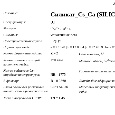
Название
:
Силикат_Cs_Ca (SILI
Спецификация
:
[1]
Формула
:
Cs
Ca[Si
O
]
4
8
19
Сингония
:
моноклинная-бета
Пространственная группа
:
P 2(1)/n
Параметры ячейки:
a = 7.1670 | b = 12.0884 | c = 12.4019 | beta 
Кол-во формульных единиц
:
Z
= 2
3
Объем ячейки, Å
:
Кол-во атомных позиций
P/U
= 64
3
Мольный объем, см
/мо
на полную ячейку
:
Кол-во рефлексов для
Расчетная плотность, г
определения структуры
:
NR
= 1775
R-фактор:
R
= 0.0360
Линейный коэффициент 
Длина волны для расчетных
Cu=1.54056
Массовый коэффициент 
поликристалл-рентгенограмм
:
2
см
/г
:
Тэта-интервал для CPDP
:
T/I
= 1-45