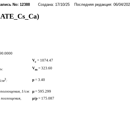
Запись No: 12388
Создана: 17/10/25 Последняя редакция: 06/04/202
CATE_Cs_Ca)
= 90.0000
V
= 1074.47
c
V
= 323.60
ль
:
m
3
p
= 3.40
/см
:
поглощения, 1/см
:
µ
= 595.299
поглощения,
µ/p
= 175.087