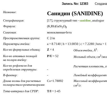
Запись No: 12383
Создана: 2
Название
:
Санидин (SANIDINE)
Спецификация
:
[17], структурный тип -
sanidine
, analogue
Формула
:
(K,Rb)GaSi
O
3
8
Сингония
:
моноклинная-бета
Пространственная группа
:
C 2/m
Параметры ячейки:
a = 8.7140 | b = 13.0850 | c = 7.2280 | beta =
Кол-во формульных единиц
:
Z
= 4
3
Объем ячейки, Å
:
Кол-во атомных позиций
P/U
= 52
3
Мольный объем, см
/мо
на полную ячейку
:
Кол-во рефлексов для
Расчетная плотность, г
определения структуры
:
-
R-фактор:
-
Линейный коэффициент 
Длина волны для расчетных
Co=1.78892
Массовый коэффициент 
поликристалл-рентгенограмм
:
2
см
/г
:
Тэта-интервал для CPDP
:
T/I
= 1-45