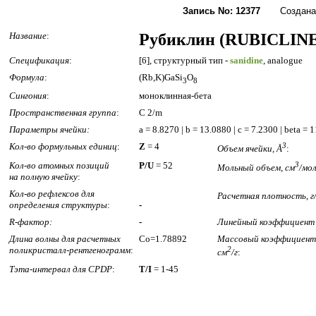
Запись No: 12377
Создана: 2
Название
:
Рубиклин (RUBICLINE
Спецификация
:
[6], структурный тип -
sanidine
, analogue
Формула
:
(Rb,K)GaSi
O
3
8
Сингония
:
моноклинная-бета
Пространственная группа
:
C 2/m
Параметры ячейки:
a = 8.8270 | b = 13.0880 | c = 7.2300 | beta =
Кол-во формульных единиц
:
Z
= 4
3
Объем ячейки, Å
:
Кол-во атомных позиций
P/U
= 52
3
Мольный объем, см
/мо
на полную ячейку
:
Кол-во рефлексов для
Расчетная плотность, г
определения структуры
:
-
R-фактор:
-
Линейный коэффициент 
Длина волны для расчетных
Co=1.78892
Массовый коэффициент 
поликристалл-рентгенограмм
:
2
см
/г
:
Тэта-интервал для CPDP
:
T/I
= 1-45