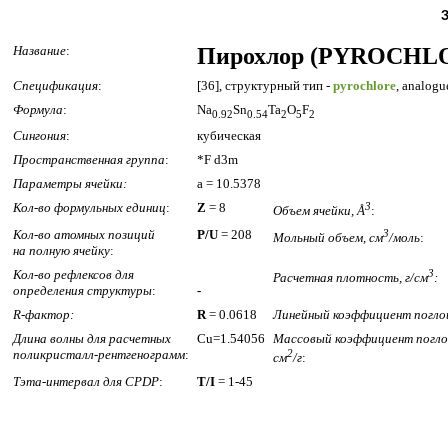
Название
:
Пирохлор (PYROCHL
Спецификация
:
[36], структурный тип -
pyrochlore
, analogu
Формула
:
Na
Sn
Ta
O
F
0.92
0.54
2
5
2
Сингония
:
кубическая
Пространственная группа
:
*F d3m
Параметры ячейки:
a = 10.5378
Кол-во формульных единиц
:
Z
= 8
3
Объем ячейки, Å
:
Кол-во атомных позиций
P/U
= 208
3
Мольный объем, см
/моль
:
на полную ячейку
:
Кол-во рефлексов для
3
Расчетная плотность, г/см
:
определения структуры
:
-
R-фактор:
R
= 0.0618
Линейный коэффициент поглощ
Длина волны для расчетных
Cu=1.54056
Массовый коэффициент погло
поликристалл-рентгенограмм
:
2
см
/г
:
Тэта-интервал для CPDP
:
T/I
= 1-45