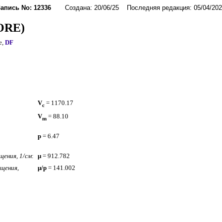
Запись No: 12336
Создана: 20/06/25 Последняя редакция: 05/04/202
ORE)
e,
DF
V
= 1170.17
c
V
= 88.10
m
p
= 6.47
ения, 1/см
:
µ
= 912.782
щения,
µ/p
= 141.002