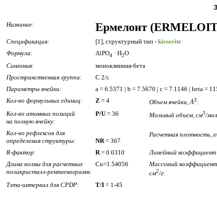
Название
:
Ермелоит (ERMELOIT
Спецификация
:
[1], структурный тип -
kieserite
Формула
:
AlPO
· H
O
4
2
Сингония
:
моноклинная-бета
Пространственная группа
:
C 2/c
Параметры ячейки:
a = 6.5371 | b = 7.5670 | c = 7.1146 | beta = 1
Кол-во формульных единиц
:
Z
= 4
3
Объем ячейки, Å
:
Кол-во атомных позиций
P/U
= 36
3
Мольный объем, см
/мо
на полную ячейку
:
Кол-во рефлексов для
Расчетная плотность, г
определения структуры
:
NR
= 367
R-фактор:
R
= 0.0310
Линейный коэффициент 
Длина волны для расчетных
Cu=1.54056
Массовый коэффициент 
поликристалл-рентгенограмм
:
2
см
/г
:
Тэта-интервал для CPDP
:
T/I
= 1-45