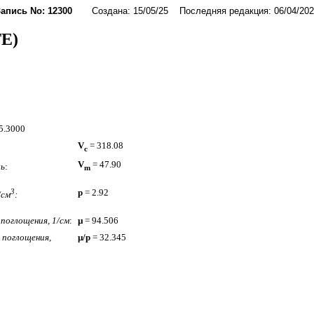
Запись No: 12300
Создана: 15/05/25 Последняя редакция: 06/04/202
E)
15.3000
V
= 318.08
c
V
= 47.90
ль
:
m
3
p
= 2.92
/см
:
поглощения, 1/см
:
µ
= 94.506
поглощения,
µ/p
= 32.345