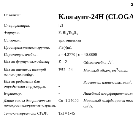
Название
:
Клогауит-24H (CLOG
Спецификация
:
[2]
Формула
:
PbBi
Te
S
4
4
3
Сингония
:
тригональная
Пространственная группа
:
P 3(-)m1
Параметры ячейки:
a = 4.2770 | c = 46.8800
Кол-во формульных единиц
:
Z
= 2
3
Объем ячейки, Å
:
Кол-во атомных позиций
P/U
= 24
3
Мольный объем, см
/моль
:
на полную ячейку
:
Кол-во рефлексов для
3
Расчетная плотность, г/см
:
определения структуры
:
-
R-фактор:
-
Линейный коэффициент погл
Длина волны для расчетных
Cu=1.54056
Массовый коэффициент погл
поликристалл-рентгенограмм
:
2
см
/г
:
Тэта-интервал для CPDP
:
T/I
= 1-45