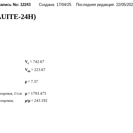
Запись No: 12243
Создана: 17/04/25 Последняя редакция: 22/05/202
AUITE-24H)
V
= 742.67
c
V
= 223.67
m
p
= 7.37
ощения, 1/см
:
µ
= 1793.475
ощения,
µ/p
= 243.192