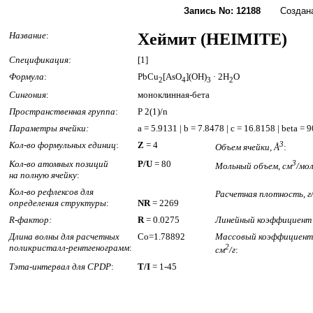
Запись No: 12188
Создана: 
Название
:
Хеймит (HEIMITE)
Спецификация
:
[1]
Формула
:
PbCu
[AsO
](OH)
· 2H
O
2
4
3
2
Сингония
:
моноклинная-бета
Пространственная группа
:
P 2(1)/n
Параметры ячейки:
a = 5.9131 | b = 7.8478 | c = 16.8158 | beta = 
Кол-во формульных единиц
:
Z
= 4
3
Объем ячейки, Å
:
Кол-во атомных позиций
P/U
= 80
3
Мольный объем, см
/мо
на полную ячейку
:
Кол-во рефлексов для
Расчетная плотность, г
определения структуры
:
NR
= 2269
R-фактор:
R
= 0.0275
Линейный коэффициент 
Длина волны для расчетных
Co=1.78892
Массовый коэффициент 
поликристалл-рентгенограмм
:
2
см
/г
:
Тэта-интервал для CPDP
:
T/I
= 1-45