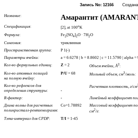
Запись No: 12166
Создана: 1
Название
:
Амарантит (AMARAN
Спецификация
:
o
[2], at 100
K
Формула
:
Fe
[SO
]
O · 7H
O
2
4
2
2
Сингония
:
триклинная
Пространственная группа
:
P 1(-)
Параметры ячейки:
a = 6.6278 | b = 8.8602 | c = 11.5790 | alpha 
Кол-во формульных единиц
:
Z
= 2
3
Объем ячейки, Å
:
Кол-во атомных позиций
P/U
= 68
3
Мольный объем, см
/моль
:
на полную ячейку
:
Кол-во рефлексов для
Расчетная плотность, г/см
определения структуры
:
-
R-фактор:
-
Линейный коэффициент пог
Длина волны для расчетных
Co=1.78892
Массовый коэффициент по
поликристалл-рентгенограмм
:
2
см
/г
:
Тэта-интервал для CPDP
:
T/I
= 1-45