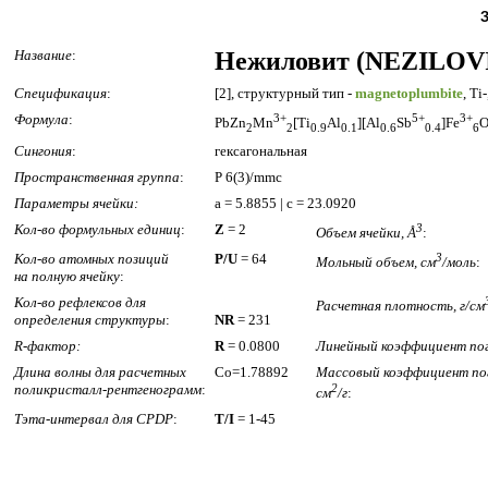
Название
:
Нежиловит (NEZILOV
Спецификация
:
[2], структурный тип -
magnetoplumbite
, Ti
Формула
:
3+
5+
3+
PbZn
Mn
[Ti
Al
][Al
Sb
]Fe
2
2
0.9
0.1
0.6
0.4
6
Сингония
:
гексагональная
Пространственная группа
:
P 6(3)/mmc
Параметры ячейки:
a = 5.8855 | c = 23.0920
Кол-во формульных единиц
:
Z
= 2
3
Объем ячейки, Å
:
Кол-во атомных позиций
P/U
= 64
3
Мольный объем, см
/моль
:
на полную ячейку
:
Кол-во рефлексов для
Расчетная плотность, г/см
определения структуры
:
NR
= 231
R-фактор:
R
= 0.0800
Линейный коэффициент пог
Длина волны для расчетных
Co=1.78892
Массовый коэффициент по
поликристалл-рентгенограмм
:
2
см
/г
:
Тэта-интервал для CPDP
:
T/I
= 1-45