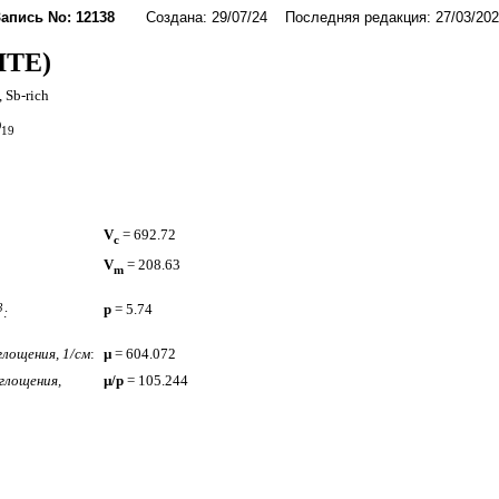
Запись No: 12138
Создана: 29/07/24 Последняя редакция: 27/03/202
ITE)
-, Sb-rich
O
19
V
= 692.72
c
V
= 208.63
m
3
p
= 5.74
:
лощения, 1/см
:
µ
= 604.072
глощения,
µ/p
= 105.244