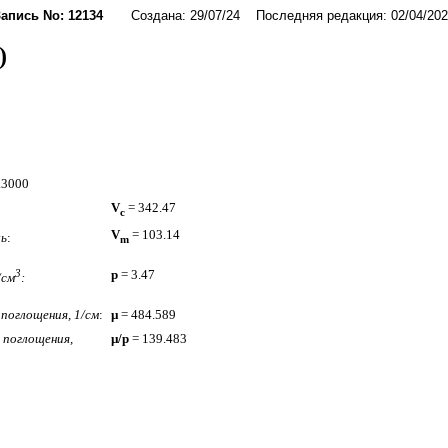
Запись No: 12134
Создана: 29/07/24 Последняя редакция: 02/04/202
)
1.3000
V
= 342.47
c
V
= 103.14
ль
:
m
3
p
= 3.47
/см
:
поглощения, 1/см
:
µ
= 484.589
поглощения,
µ/p
= 139.483