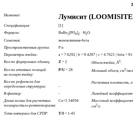
Название
:
Лумисит (LOOMISITE
Спецификация
:
[1]
Формула
:
BaBe
[PO
]
· H
O
2
4
2
2
Сингония
:
моноклинная-бета
Пространственная группа
:
P n
Параметры ячейки:
a = 7.6292 | b = 9.4287 | c = 4.7621 | beta = 9
Кол-во формульных единиц
:
Z
= 2
3
Объем ячейки, Å
:
Кол-во атомных позиций
P/U
= 28
3
Мольный объем, см
/мо
на полную ячейку
:
Кол-во рефлексов для
Расчетная плотность, г
определения структуры
:
-
R-фактор:
-
Линейный коэффициент 
Длина волны для расчетных
Cu=1.54056
Массовый коэффициент 
поликристалл-рентгенограмм
:
2
см
/г
:
Тэта-интервал для CPDP
:
T/I
= 1-45