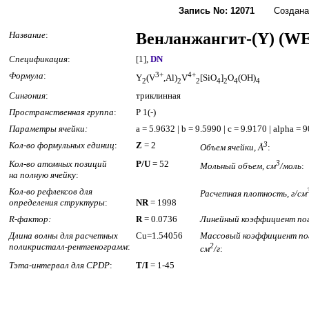
Запись No: 12071
Создана: 2
Название
:
Венланжангит-(Y) (
Спецификация
:
[1],
DN
Формула
:
3+
4+
Y
(V
,Al)
V
[SiO
]
O
(OH)
2
2
2
4
2
4
4
Сингония
:
триклинная
Пространственная группа
:
P 1(-)
Параметры ячейки:
a = 5.9632 | b = 9.5990 | c = 9.9170 | alpha =
Кол-во формульных единиц
:
Z
= 2
3
Объем ячейки, Å
:
Кол-во атомных позиций
P/U
= 52
3
Мольный объем, см
/моль
:
на полную ячейку
:
Кол-во рефлексов для
Расчетная плотность, г/см
определения структуры
:
NR
= 1998
R-фактор:
R
= 0.0736
Линейный коэффициент пог
Длина волны для расчетных
Cu=1.54056
Массовый коэффициент по
поликристалл-рентгенограмм
:
2
см
/г
:
Тэта-интервал для CPDP
:
T/I
= 1-45