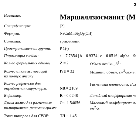
Название
:
Маршаллзюсманит (
Спецификация
:
[2]
Формула
:
NaCaMnSi
O
(OH)
3
8
Сингония
:
триклинная
Пространственная группа
:
P 1(-)
Параметры ячейки:
a = 7.7854 | b = 6.9374 | c = 6.8516 | alpha =
Кол-во формульных единиц
:
Z
= 2
3
Объем ячейки, Å
:
Кол-во атомных позиций
P/U
= 32
3
Мольный объем, см
/моль
:
на полную ячейку
:
Кол-во рефлексов для
Расчетная плотность, г/с
определения структуры
:
NR
= 2189
R-фактор:
R
= 0.0248
Линейный коэффициент по
Длина волны для расчетных
Cu=1.54056
Массовый коэффициент п
поликристалл-рентгенограмм
:
2
см
/г
:
Тэта-интервал для CPDP
:
T/I
= 1-45