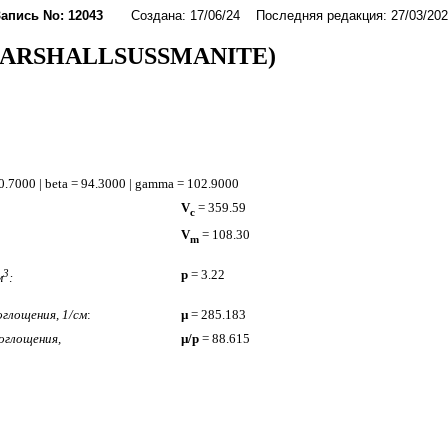
Запись No: 12043
Создана: 17/06/24 Последняя редакция: 27/03/202
MARSHALLSUSSMANITE)
 90.7000 | beta = 94.3000 | gamma = 102.9000
V
= 359.59
c
V
= 108.30
m
3
p
= 3.22
м
:
глощения, 1/см
:
µ
= 285.183
оглощения,
µ/p
= 88.615