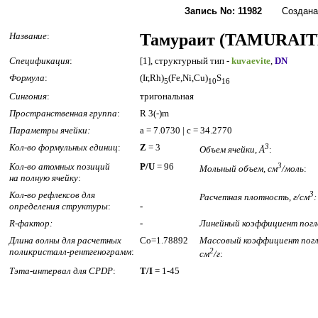
Запись No: 11982
Создана: 2
Название
:
Тамураит (TAMURAIT
Спецификация
:
[1], структурный тип -
kuvaevite
,
DN
Формула
:
(Ir,Rh)
(Fe,Ni,Cu)
S
5
10
16
Сингония
:
тригональная
Пространственная группа
:
R 3(-)m
Параметры ячейки:
a = 7.0730 | c = 34.2770
Кол-во формульных единиц
:
Z
= 3
3
Объем ячейки, Å
:
Кол-во атомных позиций
P/U
= 96
3
Мольный объем, см
/моль
:
на полную ячейку
:
Кол-во рефлексов для
3
Расчетная плотность, г/см
:
определения структуры
:
-
R-фактор:
-
Линейный коэффициент погл
Длина волны для расчетных
Co=1.78892
Массовый коэффициент погл
поликристалл-рентгенограмм
:
2
см
/г
:
Тэта-интервал для CPDP
:
T/I
= 1-45