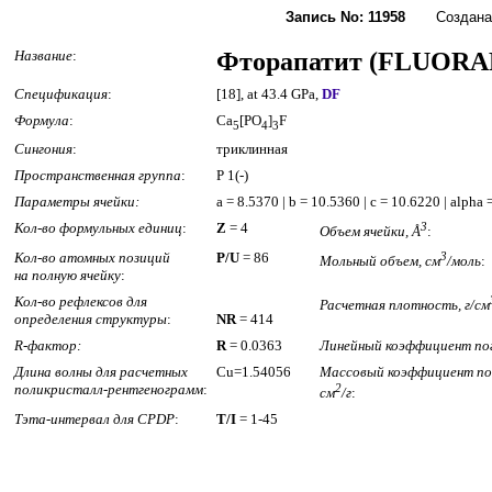
Запись No: 11958
Создана: 1
Название
:
Фторапатит (FLUORA
Спецификация
:
[18], at 43.4 GPa,
DF
Формула
:
Ca
[PO
]
F
5
4
3
Сингония
:
триклинная
Пространственная группа
:
P 1(-)
Параметры ячейки:
a = 8.5370 | b = 10.5360 | c = 10.6220 | alph
Кол-во формульных единиц
:
Z
= 4
3
Объем ячейки, Å
:
Кол-во атомных позиций
P/U
= 86
3
Мольный объем, см
/моль
:
на полную ячейку
:
Кол-во рефлексов для
Расчетная плотность, г/см
определения структуры
:
NR
= 414
R-фактор:
R
= 0.0363
Линейный коэффициент пог
Длина волны для расчетных
Cu=1.54056
Массовый коэффициент по
поликристалл-рентгенограмм
:
2
см
/г
:
Тэта-интервал для CPDP
:
T/I
= 1-45