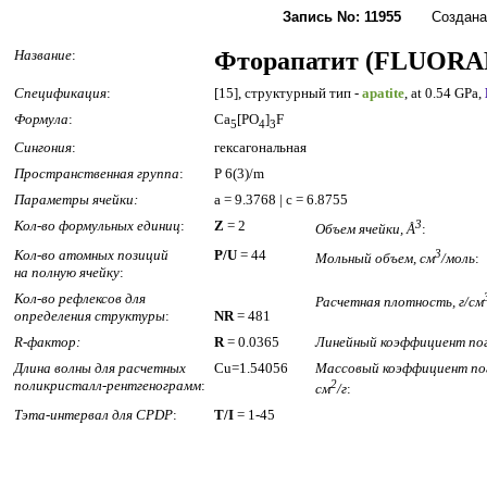
Запись No: 11955
Создана: 1
Название
:
Фторапатит (FLUORA
Спецификация
:
[15], структурный тип -
apatite
, at 0.54 GPa,
Формула
:
Ca
[PO
]
F
5
4
3
Сингония
:
гексагональная
Пространственная группа
:
P 6(3)/m
Параметры ячейки:
a = 9.3768 | c = 6.8755
Кол-во формульных единиц
:
Z
= 2
3
Объем ячейки, Å
:
Кол-во атомных позиций
P/U
= 44
3
Мольный объем, см
/моль
:
на полную ячейку
:
Кол-во рефлексов для
Расчетная плотность, г/см
определения структуры
:
NR
= 481
R-фактор:
R
= 0.0365
Линейный коэффициент пог
Длина волны для расчетных
Cu=1.54056
Массовый коэффициент по
поликристалл-рентгенограмм
:
2
см
/г
:
Тэта-интервал для CPDP
:
T/I
= 1-45