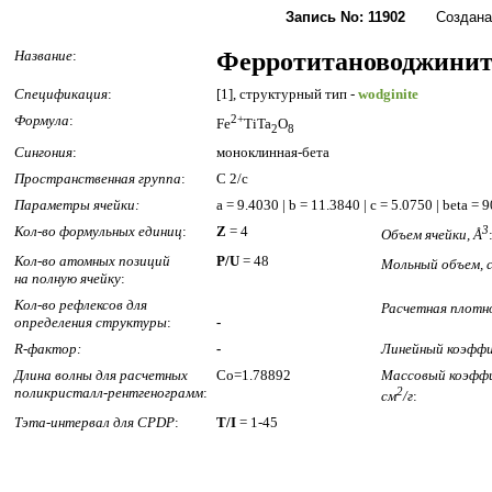
Запись No: 11902
Создана: 1
Название
:
Ферротитановоджин
Спецификация
:
[1], структурный тип -
wodginite
Формула
:
2+
Fe
TiTa
O
2
8
Сингония
:
моноклинная-бета
Пространственная группа
:
C 2/c
Параметры ячейки:
a = 9.4030 | b = 11.3840 | c = 5.0750 | beta = 
Кол-во формульных единиц
:
Z
= 4
3
Объем ячейки, Å
Кол-во атомных позиций
P/U
= 48
Мольный объем, 
на полную ячейку
:
Кол-во рефлексов для
Расчетная плотно
определения структуры
:
-
R-фактор:
-
Линейный коэффи
Длина волны для расчетных
Co=1.78892
Массовый коэффи
поликристалл-рентгенограмм
:
2
см
/г
:
Тэта-интервал для CPDP
:
T/I
= 1-45