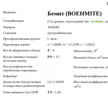
Название
:
Бемит (BOEHMITE)
Спецификация
:
[11], gamma, структурный тип -
boehmite
, s
Формула
:
AlO(OH)
Сингония
:
орторомбическая
Пространственная группа
:
C mcm
Параметры ячейки:
a = 2.8668 | b = 12.2189 | c = 3.6922
Кол-во формульных единиц
:
Z
= 4
3
Объем ячейки, Å
:
Кол-во атомных позиций
P/U
= 12
3
Мольный объем, см
/мол
на полную ячейку
:
Кол-во рефлексов для
Расчетная плотность, г/
определения структуры
:
-
R-фактор:
-
Линейный коэффициент п
Длина волны для расчетных
Cu=1.54056
Массовый коэффициент 
поликристалл-рентгенограмм
:
2
см
/г
:
Тэта-интервал для CPDP
:
T/I
= 1-45