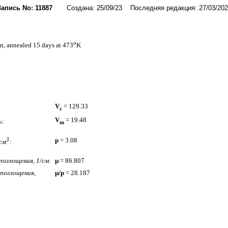
Запись No: 11887
Создана: 25/09/23 Последняя редакция: 27/03/202
o
yn, annealed 15 days at 473
K
V
= 129.33
c
V
= 19.48
ь
:
m
3
p
= 3.08
см
:
оглощения, 1/см
:
µ
= 86.807
поглощения,
µ/p
= 28.187