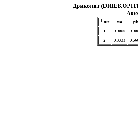
Дрикопит (DRIEKOPITE)
Ато
╧ п/п
x/a
y/
1
0.0000
0.00
2
0.3333
0.66