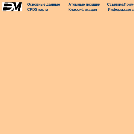
Основные данные
Атомные позиции
Ссылки&Прим
CPDS карта
Классификация
Информ.карта