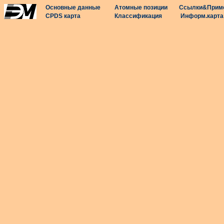
Основные данные
Атомные позиции
Ссылки&Прим
CPDS карта
Классификация
Информ.карта