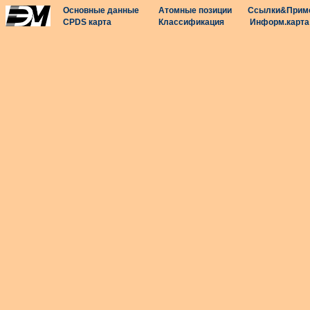
Основные данные
Атомные позиции
Ссылки&Прим
CPDS карта
Классификация
Информ.карта