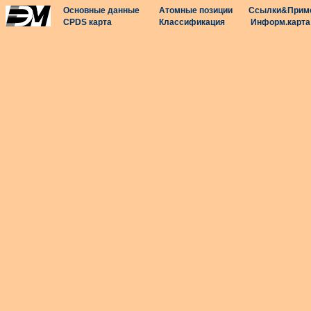
Основные данные
Атомные позиции
Ссылки&Прим
CPDS карта
Классификация
Информ.карта