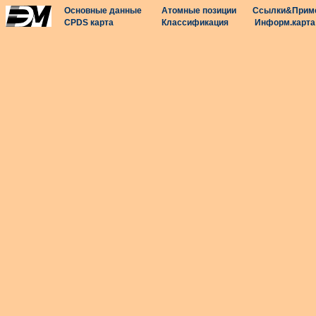
Основные данные
Атомные позиции
Ссылки&Прим
CPDS карта
Классификация
Информ.карта