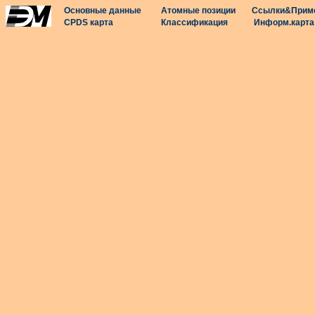
Основные данные
Атомные позиции
Ссылки&Прим
CPDS карта
Классификация
Информ.карта