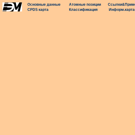
Основные данные
Атомные позиции
Ссылки&Прим
CPDS карта
Классификация
Информ.карта