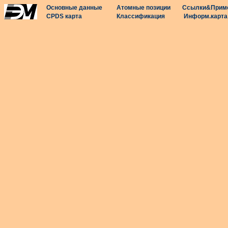
Основные данные
Атомные позиции
Ссылки&Прим
CPDS карта
Классификация
Информ.карта