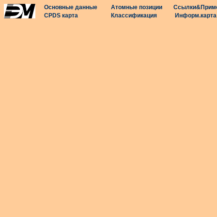
Основные данные
Атомные позиции
Ссылки&Прим
CPDS карта
Классификация
Информ.карта