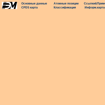
Основные данные
Атомные позиции
Ссылки&Прим
CPDS карта
Классификация
Информ.карта