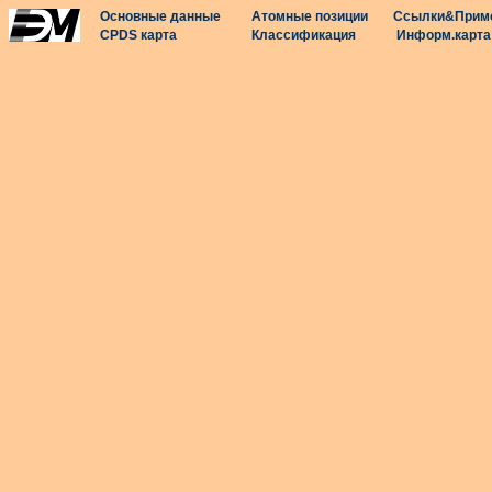
Основные данные
Атомные позиции
Ссылки&Прим
CPDS карта
Классификация
Информ.карта