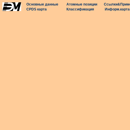
Основные данные
Атомные позиции
Ссылки&Прим
CPDS карта
Классификация
Информ.карта