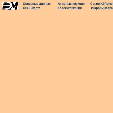
Основные данные
Атомные позиции
Ссылки&Прим
CPDS карта
Классификация
Информ.карта