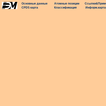
Основные данные
Атомные позиции
Ссылки&Прим
CPDS карта
Классификация
Информ.карта