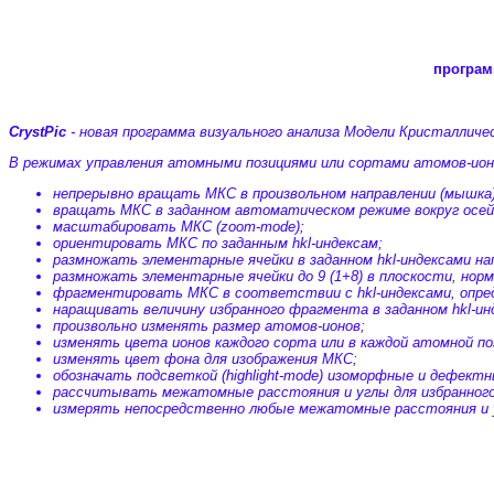
програм
CrystPic
- новая программа визуального анализа Модели Кристалличе
В режимах управления атомными позициями или сортами атомов-ион
непрерывно вращать МКС в произвольном направлении (мышка)
вращать МКС в заданном автоматическом режиме вокруг осей 
масштабировать МКС (zoom-mode);
ориентировать МКС по заданным hkl-индексам;
размножать элементарные ячейки в заданном hkl-индексами на
размножать элементарные ячейки до 9 (1+8) в плоскости, норма
фрагментировать МКС в соответствии с hkl-индексами, опре
наращивать величину избранного фрагмента в заданном hkl-инд
произвольно изменять размер атомов-ионов;
изменять цвета ионов каждого сорта или в каждой атомной по
изменять цвет фона для изображения МКС;
обозначать подсветкой (highlight-mode) изоморфные и дефектн
рассчитывать межатомные расстояния и углы для избранного 
измерять непосредственно любые межатомные расстояния и 