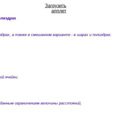
Загрузить
апплет
олиэдрах
драх, а также в смешанном варианте - в шарах и полиэдрах.
й ячейки;
аданным ограничением величины расстояний;