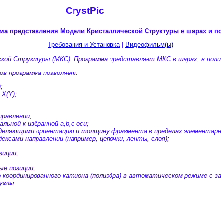
CrystPic
ма представления Модели Кристаллической Структуры в шарах и п
Требования и Установка
|
Видеофильм(ы)
ской Структуры (МКС). Программа представляет МКС в шарах, в полиэ
ов программа позволяет:
;
X(Y);
правлении;
льной к избранной a,b,c-оси;
деляющими ориентацию и толщину фрагмента в пределах элементарно
ексами направлении (например, цепочки, ленты, слоя);
зиции;
ые позиции;
координированного катиона (полиэдра) в автоматическом режиме с з
углы